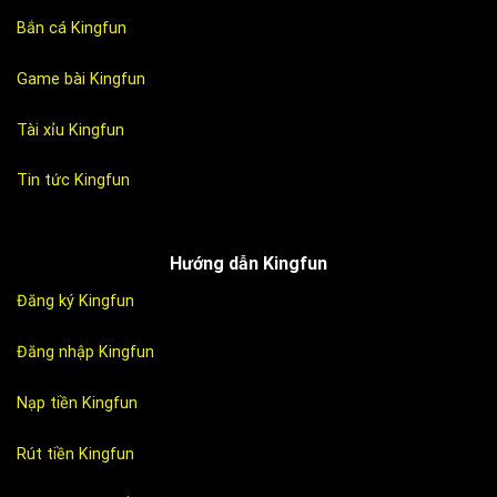
Bắn cá Kingfun
Game bài Kingfun
Tài xỉu Kingfun
Tin tức Kingfun
Hướng dẫn Kingfun
Đăng ký Kingfun
Đăng nhập Kingfun
Nạp tiền Kingfun
Rút tiền Kingfun