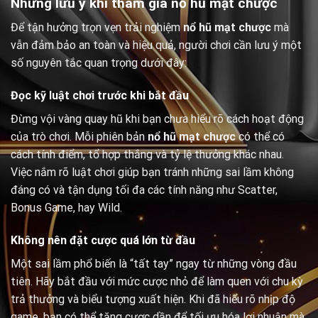
Những lưu ý khi tham gia nổ hũ mạt chược
Để tận hưởng trọn vẹn trải nghiệm
nổ hũ mạt chược
mà
vẫn đảm bảo an toàn và hiệu quả, người chơi cần lưu ý một
số nguyên tắc quan trọng dưới đây:
Đọc kỹ luật chơi trước khi bắt đầu
Đừng vội vàng quay hũ khi bạn chưa hiểu rõ cách hoạt động
của trò chơi. Mỗi phiên bản
nổ hũ mạt chược
có thể có
cách tính điểm, tổ hợp thắng và tỷ lệ thưởng khác nhau.
Việc nắm rõ luật chơi giúp bạn tránh những sai lầm không
đáng có và tận dụng tối đa các tính năng như Scatter,
Bonus Game, hay Wild.
Không nên đặt cược quá lớn từ đầu
Một sai lầm phổ biến là “tất tay” ngay từ những vòng đầu
tiên. Hãy bắt đầu với mức cược nhỏ để làm quen với chu kỳ
trả thưởng và biểu tượng xuất hiện. Khi đã hiểu rõ nhịp độ
game, bạn có thể tăng cược dần để tối ưu hóa lợi nhuận mà