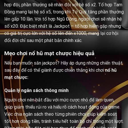
hợp đôi, phần thưởng sẽ nhân đôi với hệ số x2. Tổ hợp Tam
Đồng mang lại hệ số x5, trong khi Tứ Quý tăng phần thưởng
lên gấp 10 lần. Với tổ hợp Ngũ Đồng, người chơi sẽ nhận hệ
số x20. Đặc biệt nhất là Jackpot – tổ hợp hiếm gặp nhưng
có giá trị cực lớn với hệ số lên đến x1000, mang lại cơ hội
đổi đời chỉ sau một phát bắn chính xác.
Mẹo chơi nổ hũ mạt chược hiệu quả
Nếu bạn muốn săn jackpot? Hãy áp dụng những chiến thuật
sau đây để có thể giành được chiến thắng khi chơi
nổ hũ
mạt chược:
Quản lý ngân sách thông minh
Người chơi nên bắt đầu với mức cược nhỏ để làm quen,
giúp giảm thiểu rủi ro và hiểu rõ cách hoạt động của game.
Việc chia ngân sách theo từng phiên chơi giúp kiểm soát
tốt hơn dòng tiền, tránh tiêu hết toàn bộ chỉ trong một lượt.