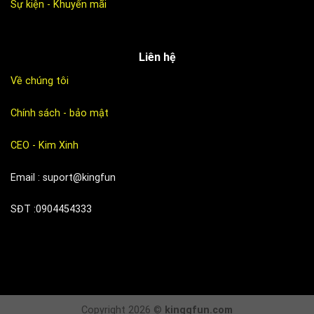
Sự kiện - Khuyến mãi
Liên hệ
Về chúng tôi
Chính sách - bảo mật
CEO - Kim Xinh
Email : suport@kingfun
SĐT :0904454333
Copyright 2026 ©
kinggfun.com