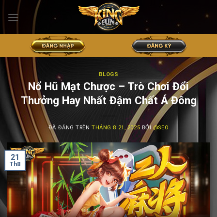
Chuyển
đến
nội
dung
BLOGS
Nổ Hũ Mạt Chược – Trò Chơi Đổi
Thưởng Hay Nhất Đậm Chất Á Đông
ĐÃ ĐĂNG TRÊN
THÁNG 8 21, 2025
BỞI
@SEO
21
Th8