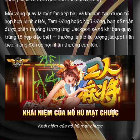
Mỗi vòng quay là một lần xếp bài, và khi bạn tạo được tổ
hợp hợp lệ như Đôi, Tam Đồng hoặc Ngũ Đồng, bạn sẽ nhận
được phần thưởng tương ứng. Jackpot sẽ nổ khi bạn quay
trúng tổ hợp đặc biệt – thường là 5 biểu tượng jackpot liên
tiếp, mang đến cơ hội nhận thưởng cực lớn.
Khái niệm của nổ hũ mạt chược