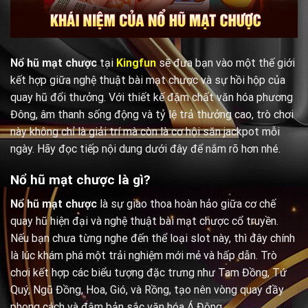
Nổ hũ mạt chược
tại
Kingfun
sẽ đưa bạn vào một thế giới
kết hợp giữa nghệ thuật bài mạt chược và sự hồi hộp của
quay hũ đổi thưởng. Với thiết kế đậm chất văn hóa phương
Đông, âm thanh sống động và tỷ lệ trả thưởng cao, trò chơi
này không chỉ là giải trí mà còn là cơ hội săn jackpot mỗi
ngày. Hãy đọc tiếp nội dung dưới đây để nắm rõ hơn nhé.
Nổ hũ mạt chược là gì?
Nổ hũ mạt chược
là sự giao thoa hoàn hảo giữa cơ chế
quay hũ hiện đại và nghệ thuật bài mạt chược cổ truyền.
Nếu bạn chưa từng nghe đến thể loại slot này, thì đây chính
là lúc khám phá một trải nghiệm mới mẻ và hấp dẫn. Trò
chơi kết hợp các biểu tượng đặc trưng như Tam Đồng, Tứ
Quý, Ngũ Đồng, Hoa, Gió, và Rồng, tạo nên vòng quay đầy
phong cách và đậm bản sắc văn hóa Á Đông.