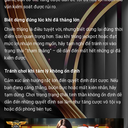
vẫn kiểm soát được rủi ro.
Biết dừng đúng lúc khi đã thắng lớn
Chiến thắng là điều tuyệt vời, nhưng biết dừng lại đúng thời
điểm còn quan trọng hơn. Sau khi trúng jackpot hoặc đạt
mức lợi nhuận mong muốn, hãy tạm nghỉ để tránh rơi vào
trạng thái “tham thắng” – dễ dẫn đến mất hết những gì đã
kiếm được.
Tránh chơi khi tâm lý không ổn định
Cảm xúc ảnh hưởng rất lớn đến quyết định đặt cược. Nếu
bạn đang căng thẳng, buồn bực hoặc mất kiên nhẫn, hãy
tạm dừng. Chơi trong trạng thái tinh thần không ổn định dễ
dẫn đến những quyết định sai lầm như tăng cược vô tội vạ
hoặc đổi phòng liên tục.