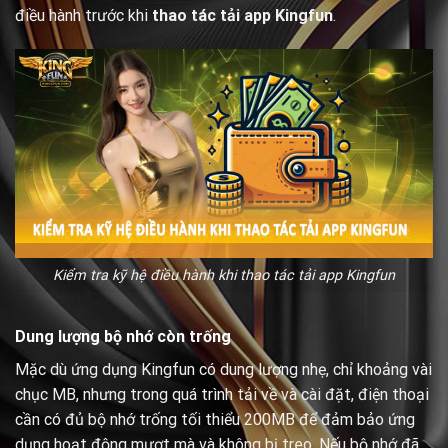
điều hành trước khi
thao tác tải app Kingfun
.
Kiểm tra kỹ hệ điều hành khi thao tác tải app Kingfun
Dung lượng bộ nhớ còn trống
Mặc dù ứng dụng Kingfun có dung lượng nhẹ, chỉ khoảng vài
chục MB, nhưng trong quá trình tải về và cài đặt, điện thoại
cần có đủ bộ nhớ trống tối thiểu 200MB để đảm bảo ứng
dụng hoạt động mượt mà và không bị treo. Nếu bộ nhớ đã