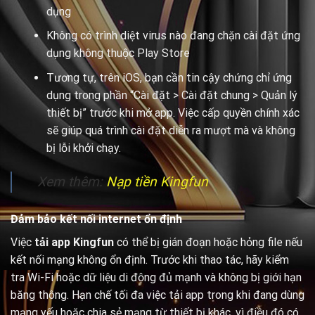
dụng
Không có trình diệt virus nào đang chặn cài đặt ứng
dụng không thuộc Play Store
Tương tự, trên iOS, bạn cần tin cậy chứng chỉ ứng
dụng trong phần “Cài đặt > Cài đặt chung > Quản lý
thiết bị” trước khi mở app. Việc cấp quyền chính xác
sẽ giúp quá trình cài đặt diễn ra mượt mà và không
bị lỗi khởi chạy.
Xem thêm:
Nạp tiền Kingfun
Đảm bảo kết nối internet ổn định
Việc
tải app Kingfun
có thể bị gián đoạn hoặc hỏng file nếu
kết nối mạng không ổn định. Trước khi thao tác, hãy kiểm
tra Wi-Fi hoặc dữ liệu di động đủ mạnh và không bị giới hạn
băng thông. Hạn chế tối đa việc tải app trong khi đang dùng
mạng yếu hoặc chia sẻ mạng từ thiết bị khác, vì điều đó có