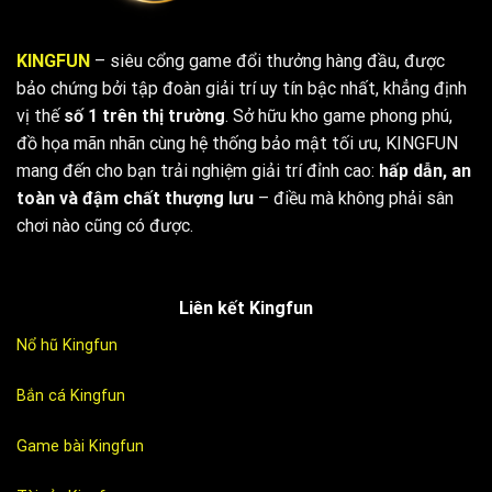
KINGFUN
–
siêu
cổng
game
đổi
thưởng
hàng
đầu,
được
bảo
chứng
bởi
tập
đoàn
giải
trí
uy
tín
bậc
nhất,
khẳng
định
vị
thế
số
1
trên
thị
trường
.
Sở
hữu
kho
game
phong
phú,
đồ
họa
mãn
nhãn
cùng
hệ
thống
bảo
mật
tối
ưu,
KINGFUN
mang
đến
cho
bạn
trải
nghiệm
giải
trí
đỉnh
cao:
hấp
dẫn,
an
toàn
và
đậm
chất
thượng
lưu
–
điều
mà
không
phải
sân
chơi
nào
cũng
có
được.
Liên kết Kingfun
Nổ hũ Kingfun
Bắn cá Kingfun
Game bài Kingfun