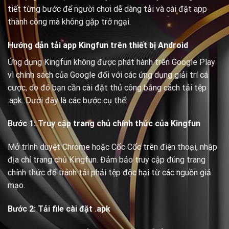
tiết từng bước để người chơi dễ dàng tải và cài đặt app
thành công mà không gặp trở ngại.
Hướng dẫn tải app Kingfun trên thiết bị Android
Ứng dụng Kingfun không được phát hành trên Google Play
vì chính sách của Google đối với các ứng dụng giải trí cá
cược, do đó bạn cần cài đặt thủ công bằng cách tải tệp
.apk. Dưới đây là các bước cụ thể:
Bước 1: Truy cập trang chủ chính thức của Kingfun
Mở trình duyệt Chrome hoặc Cốc Cốc trên điện thoại, nhập
địa chỉ trang chủ Kingfun. Đảm bảo truy cập đúng trang
chính thức để tránh tải phải tệp độc hại từ các nguồn giả
mạo.
Bước 2: Tải file cài đặt .apk