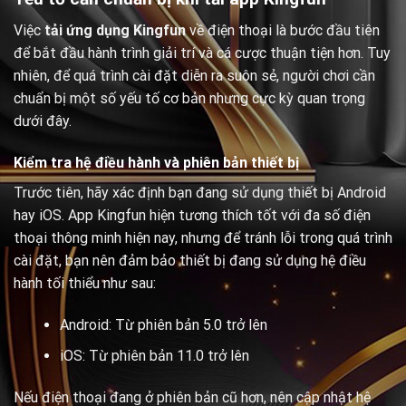
Việc
tải ứng dụng Kingfun
về điện thoại là bước đầu tiên
để bắt đầu hành trình giải trí và cá cược thuận tiện hơn. Tuy
nhiên, để quá trình cài đặt diễn ra suôn sẻ, người chơi cần
chuẩn bị một số yếu tố cơ bản nhưng cực kỳ quan trọng
dưới đây.
Kiểm tra hệ điều hành và phiên bản thiết bị
Trước tiên, hãy xác định bạn đang sử dụng thiết bị Android
hay iOS. App Kingfun hiện tương thích tốt với đa số điện
thoại thông minh hiện nay, nhưng để tránh lỗi trong quá trình
cài đặt, bạn nên đảm bảo thiết bị đang sử dụng hệ điều
hành tối thiểu như sau:
Android: Từ phiên bản 5.0 trở lên
iOS: Từ phiên bản 11.0 trở lên
Nếu điện thoại đang ở phiên bản cũ hơn, nên cập nhật hệ