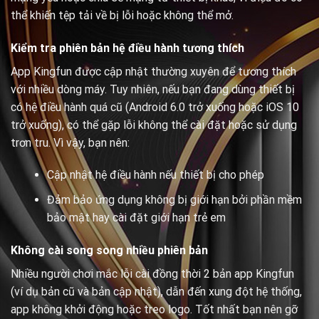
thể khiến tệp tải về bị lỗi hoặc không thể mở.
Kiểm tra phiên bản hệ điều hành tương thích
App Kingfun được cập nhật thường xuyên để tương thích
với nhiều dòng máy. Tuy nhiên, nếu bạn đang dùng thiết bị
có hệ điều hành quá cũ (Android 6.0 trở xuống hoặc iOS 10
trở xuống), có thể gặp lỗi không thể cài đặt hoặc sử dụng
trơn tru. Vì vậy, bạn nên:
Cập nhật hệ điều hành nếu thiết bị cho phép
Đảm bảo ứng dụng không bị giới hạn bởi phần mềm
bảo mật hay cài đặt giới hạn trẻ em
Không cài song song nhiều phiên bản
Nhiều người chơi mắc lỗi cài đồng thời 2 bản app Kingfun
(ví dụ bản cũ và bản cập nhật), dẫn đến xung đột hệ thống,
app không khởi động hoặc treo logo. Tốt nhất bạn nên gỡ