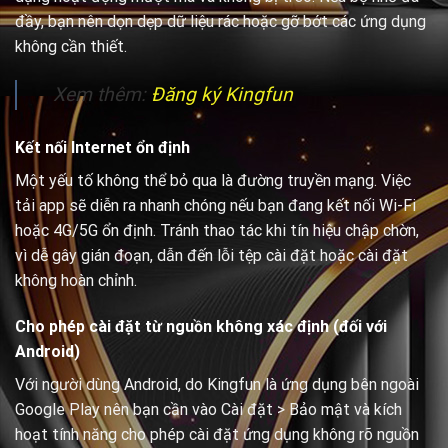
đầy, bạn nên dọn dẹp dữ liệu rác hoặc gỡ bớt các ứng dụng
không cần thiết.
Xem thêm:
Đăng ký Kingfun
Kết nối Internet ổn định
Một yếu tố không thể bỏ qua là đường truyền mạng. Việc
tải app sẽ diễn ra nhanh chóng nếu bạn đang kết nối Wi-Fi
hoặc 4G/5G ổn định. Tránh thao tác khi tín hiệu chập chờn,
vì dễ gây gián đoạn, dẫn đến lỗi tệp cài đặt hoặc cài đặt
không hoàn chỉnh.
Cho phép cài đặt từ nguồn không xác định (đối với
Android)
Với người dùng Android, do Kingfun là ứng dụng bên ngoài
Google Play nên bạn cần vào Cài đặt > Bảo mật và kích
hoạt tính năng cho phép cài đặt ứng dụng không rõ nguồn