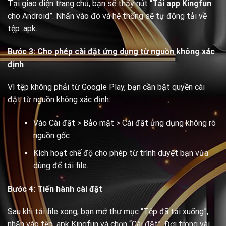
Tại giao diện trang chủ, bạn sẽ thấy nút “
Tải app Kingfun
cho Android”. Nhấn vào đó và hệ thống sẽ tự động tải về
tệp .apk.
Bước 3: Cho phép cài đặt ứng dụng từ nguồn không xác
định
Vì tệp không phải từ Google Play, bạn cần bật quyền cài
đặt từ nguồn không xác định:
Vào Cài đặt > Bảo mật > Cài đặt ứng dụng không rõ
nguồn gốc
Kích hoạt chế độ cho phép từ trình duyệt bạn vừa
dùng để tải file.
Bước 4: Tiến hành cài đặt
Sau khi tải file xong, bạn mở thư mục “Tệp đã tải xuống”,
nhấn vào tệp .apk Kingfun và chọn “Cài đặt”. Đợi trong vài