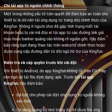
Chỉ tải app từ nguồn chính thống
Một trong những yếu tố tiên quyết để đảm bảo an toàn cho
thiết bị là chỉ nên tải ứng dụng từ trang chủ chính thức của
Kingfun. Không ít người chơi đã gặp tình trạng mất tài
khoản hoặc bị cài mã độc vì tải app từ các đường link giả
mạo hoặc banner quảng cáo không rõ nguồn gốc. Hãy đảm
bảo rằng bạn đang thao tác trên website chính thức hoặc
được cung cấp đường dẫn từ đội ngũ hỗ trợ của Kingfun.
Kiểm tra và cấp quyền trước khi cài đặt
Với thiết bị Android, do app Kingfun không có trên CH Play
nên bạn sẽ tải file định dạng .apk. Trước khi
tải app
Kingfun
, hãy đảm bảo:
Đã bật cho phép cài đặt ứng dụng từ nguồn không
xác định
Có dung lượng bộ nhớ trống đủ để chứa file ứng