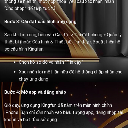
thống sẽ hiển thị một hộp thoại yêu cầu xác nhận, nhấn
“Cho phép” để tiếp tục tải.
Bước 3: Cài đặt cấu hình ứng dụng
Sau khi tải xong, bạn vào Cài đặt > Cài đặt chung > Quản lý
thiết bị (hoặc Cấu hình & Thiết bị). Tại đây sẽ xuất hiện hồ
sơ cấu hình Kingfun.
Chọn hồ sơ đó và nhấn “Tin cậy”
Xác nhận lại một lần nữa để hệ thống chấp nhận cho
chạy ứng dụng
Bước 4: Mở app và đăng nhập
Giờ đây, ứng dụng Kingfun đã nằm trên màn hình chính
iPhone. Bạn chỉ cần nhấn vào biểu tượng app, đăng nhập tài
khoản và bắt đầu sử dụng.