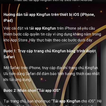
Hướng dẫn tải app Kingfun trên thiết bị iOS (iPhone,
iPad)
Việc cài đặt và t
ải app Kingfun
trên iPhone sẽ yêu cầu
thêm bước cấp quyền tin cậy vì ứng dụng không nằm trong
kho App Store. Hãy thực hiện theo các bước dưới đây:
Bước 1: Truy cập trang chủ Kingfun bằng trình duyệt
Safari
Mở Safari trên iPhone, truy cập địa chỉ trang chủ Kingfun.
Ưu tiên dùng Safari để đảm bảo tính tương thích cao nhất
khi tải ứng dụng.
Bước 2: Nhấn chọn “Tải app iOS”
Tại trang chủ, bạn chọn mục “
Tải app Kingfun
cho iOS”. Hệ