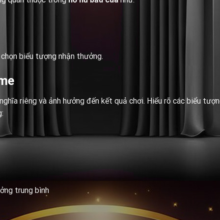
chọn biểu tượng nhận thưởng.
ame
ghĩa riêng và ảnh hưởng đến kết quả chơi. Hiểu rõ các biểu tượ
g:
ưởng trung bình