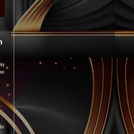
h
đây
cao
áo