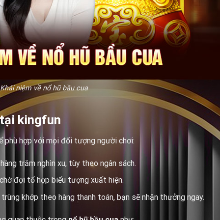
Khái niệm về nổ hũ bầu cua
tại kingfun
ể phù hợp với mọi đối tượng người chơi:
hàng trăm nghìn xu, tùy theo ngân sách.
chờ đợi tổ hợp biểu tượng xuất hiện.
 trùng khớp theo hàng thanh toán, bạn sẽ nhận thưởng ngay.
ăng quan thuộc trong
nổ hũ bầu cua
như: