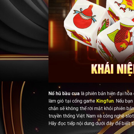
Nổ hũ bầu cua
là phiên bản hiện đại hóa
làm gió tại cổng game
Kingfun
. Nếu bạn
chắn sẽ không thể rời mắt khỏi phiên bản
truyền thống Việt Nam và công nghệ slot
Hãy đọc tiếp nội dung dưới đây để biết t