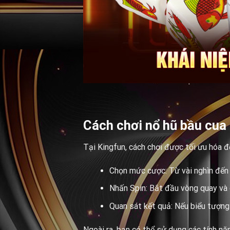
Cách chơi nổ hũ bầu cua 
Tại Kingfun, cách chơi được tối ưu hóa đ
Chọn mức cược: Từ vài nghìn đến 
Nhấn Spin: Bắt đầu vòng quay và 
Quan sát kết quả: Nếu biểu tượng
Ngoài ra, bạn có thể sử dụng các tính n