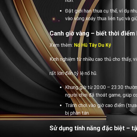
hơn.
Đặt giới hạn thua cụ thể, ví dụ n
vào vòng xoáy thua liên tục và giữ
Canh giờ vàng – biết thời điểm
Xem thêm:
Nổ Hũ Tây Du Ký
Kinh nghiệm từ nhiều cao thủ cho thấy, 
rất lớn đến tỷ lệ nổ hũ.
Khung giờ từ 20:00 – 23:30 thườn
người chơi đã thoát game, giúp cơ
Tránh chơi vào giờ cao điểm (trưa 
bị phân tán.
Sử dụng tính năng đặc biệt – t