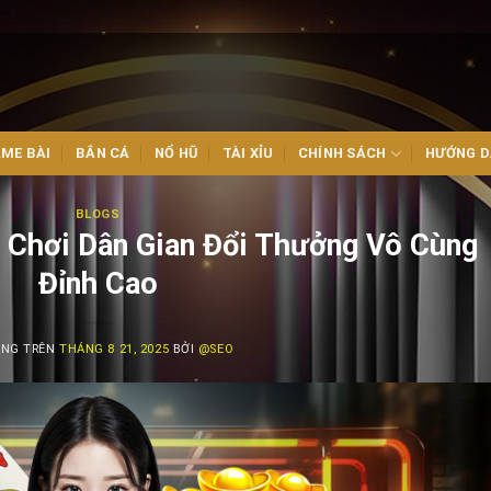
ME BÀI
BẮN CÁ
NỔ HŨ
TÀI XỈU
CHÍNH SÁCH
HƯỚNG 
BLOGS
 Chơi Dân Gian Đổi Thưởng Vô Cùng
Đỉnh Cao
ĂNG TRÊN
THÁNG 8 21, 2025
BỞI
@SEO