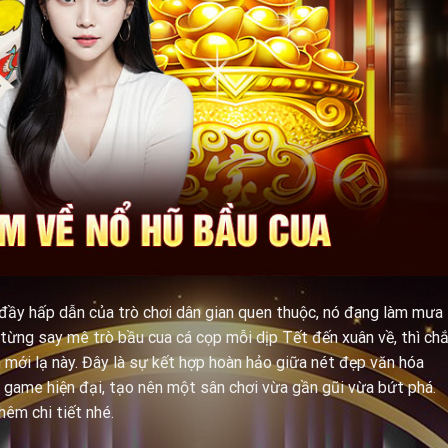
 đầy hấp dẫn của trò chơi dân gian quen thuộc, nó đang làm mưa
 từng say mê trò bầu cua cá cọp mỗi dịp Tết đến xuân về, thì ch
 mới lạ này. Đây là sự kết hợp hoàn hảo giữa nét đẹp văn hóa
 game hiện đại, tạo nên một sân chơi vừa gần gũi vừa bứt phá.
hêm chi tiết nhé.