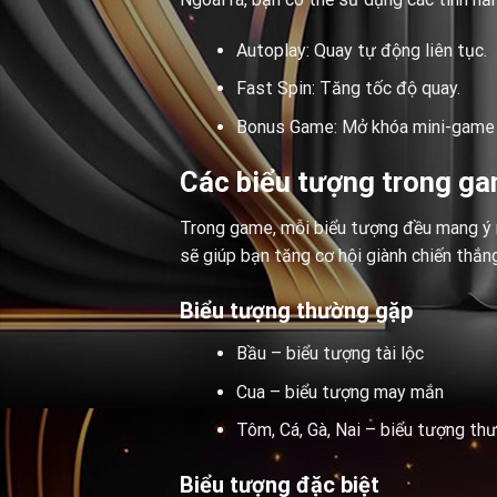
Autoplay: Quay tự động liên tục.
Fast Spin: Tăng tốc độ quay.
Bonus Game: Mở khóa mini-game 
Các biểu tượng trong g
Trong game, mỗi biểu tượng đều mang ý n
sẽ giúp bạn tăng cơ hội giành chiến thắn
Biểu tượng thường gặp
Bầu – biểu tượng tài lộc
Cua – biểu tượng may mắn
Tôm, Cá, Gà, Nai – biểu tượng th
Biểu tượng đặc biệt