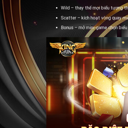
Wild – thay thế mọi biểu tượng t
Scatter – kích hoạt vòng quay mi
Bonus – mở mini-game chọn biểu