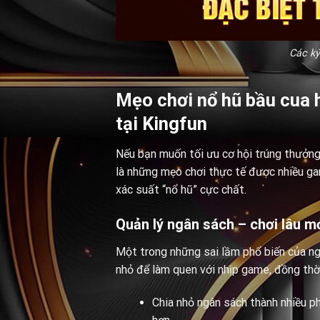
Các ký
Mẹo chơi nổ hũ bầu cua h
tại Kingfun
Nếu bạn muốn tối ưu cơ hội trúng thưởng
là những mẹo chơi thực tế được nhiều gam
xác suất “nổ hũ” cực chất.
Quản lý ngân sách – chơi lâu mớ
Một trong những sai lầm phổ biến của ng
nhỏ để làm quen với nhịp game, đồng thời
Chia nhỏ ngân sách thành nhiều ph