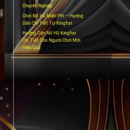
Chuyên Nghiệp
Chơi Nổ Hũ Miễn Phí – Hướng
Dẫn Chi Tiết Từ Kingfun
Hướng Dẫn Nổ Hũ Kingfun
Chi Tiết Cho Người Chơi Mới
Hiệu Quả
ắc