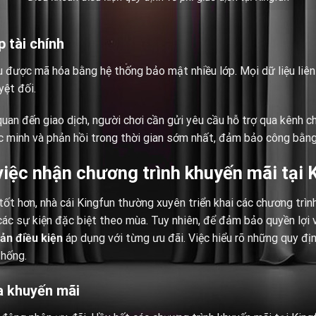
 tài chính
ều được mã hóa bằng hệ thống bảo mật nhiều lớp. Mọi dữ liệu liên
ệt đối.
quan đến giao dịch, người chơi cần gửi yêu cầu hỗ trợ qua kênh 
ác minh và phản hồi trong thời gian sớm nhất, đảm bảo công bằn
việc nhận chương trình khuyến mãi tại 
tốt hơn, nhà cái Kingfun thường xuyên triển khai các chương trì
 các sự kiện đặc biệt theo mùa. Tuy nhiên, để đảm bảo quyền lợi 
ản điều kiện
áp dụng với từng ưu đãi. Việc hiểu rõ những quy địn
thống.
a khuyến mãi