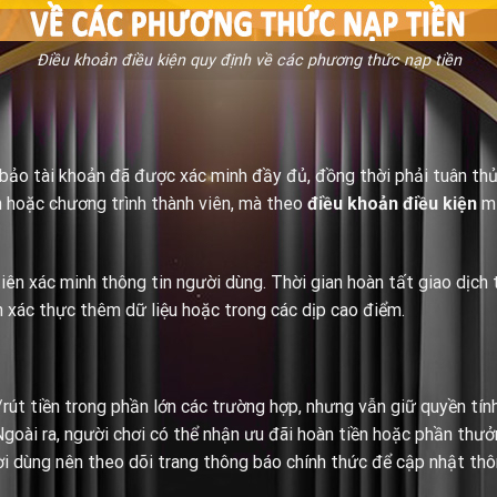
Điều khoản điều kiện quy định về các phương thức nạp tiền
m bảo tài khoản đã được xác minh đầy đủ, đồng thời phải tuân thủ 
n hoặc chương trình thành viên, mà theo
điều khoản điều kiện
mứ
iên xác minh thông tin người dùng. Thời gian hoàn tất giao dịch
n xác thực thêm dữ liệu hoặc trong các dịp cao điểm.
rút tiền trong phần lớn các trường hợp, nhưng vẫn giữ quyền tính
goài ra, người chơi có thể nhận ưu đãi hoàn tiền hoặc phần thưở
i dùng nên theo dõi trang thông báo chính thức để cập nhật thô