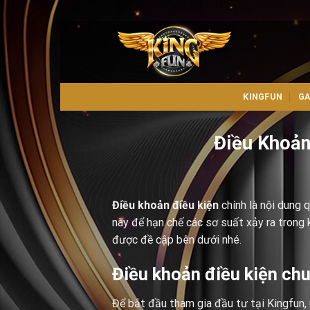
Chuyển
đến
nội
dung
KINGFUN
GA
Điều Khoản
Điều khoản điều kiện
chính là nội dung 
này để hạn chế các sơ suất xảy ra trong k
được đề cập bên dưới nhé.
Điều khoản điều kiện chu
Để bắt đầu tham gia đầu tư tại Kingfun, 