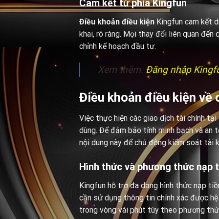
Cam kết từ phía Kingfun
Điều khoản điều kiện
Kingfun cam kết d
khai, rõ ràng. Mọi thay đổi liên quan đế
chỉnh kế hoạch đầu tư.
Xem thêm:
Đăng nhập Kingf
Điều khoản điều kiện về c
Việc thực hiện các giao dịch tài chính tạ
dùng. Để đảm bảo tính minh bạch và an to
nội dung này để chủ động kiểm soát tài k
Hình thức và phương thức nạp t
Kingfun hỗ trợ đa dạng hình thức nạp tiề
cần sử dụng thông tin chính xác được hệ
trong vòng vài phút tùy theo phương thứ