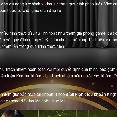
ó đầy đủ năng lực hành vi dân sự theo quy định pháp luật. Việc 
hoản hoặc từ chối giao dịch đầu tư.
hiều hình thức đầu tư linh hoạt như tham gia phòng game, đặt c
kèm với quy định riêng về tỷ lệ lợi nhuận, mức nạp tối thiểu, và t
nhầm lẫn trong quá trình thực hiện.
hịu trách nhiệm hoàn toàn với mọi quyết định của mình, bao gồm 
iều kiện
Kingfun không chịu trách nhiệm nếu người chơi không đ
h nhiệm giữ bảo mật tài khoản. Theo
điều kiện điều khoản
Kingfu
g hệ thống để gian lận hoặc trục lợi.