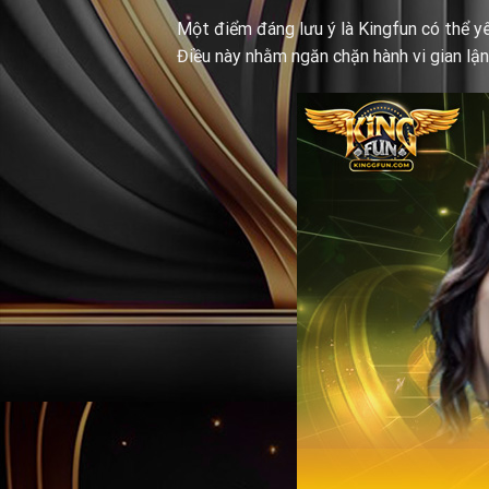
Một điểm đáng lưu ý là Kingfun có thể yê
Điều này nhằm ngăn chặn hành vi gian lận