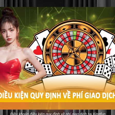
Điều khoản điều kiện quy định về phí giao dịch tại Kingfun