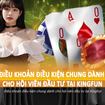
Điều khoản điều kiện chung dành cho hội viên đầu tư tại Kingfun