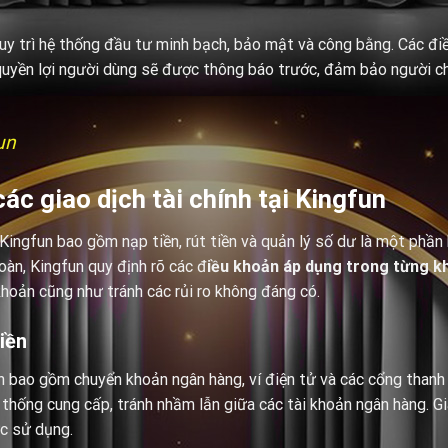
uy trì hệ thống đầu tư minh bạch, bảo mật và công bằng. Các đi
n quyền lợi người dùng sẽ được thông báo trước, đảm bảo người ch
un
ác giao dịch tài chính tại Kingfun
i Kingfun bao gồm nạp tiền, rút tiền và quản lý số dư là một phần
àn, Kingfun quy định rõ các đ
iều khoản áp dụng trong từng kh
hoản cũng như tránh các rủi ro không đáng có.
iền
n bao gồm chuyển khoản ngân hàng, ví điện tử và các cổng thanh 
 thống cung cấp, tránh nhầm lẫn giữa các tài khoản ngân hàng. G
c sử dụng.