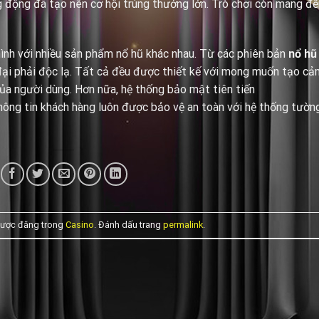
 động đã tạo nên cơ hội trúng thưởng lớn. Trò chơi còn mang đế
ình với nhiều sản phẩm nổ hũ khác nhau. Từ các phiên bản
nổ hũ
đại phải độc lạ. Tất cả đều được thiết kế với mong muốn tạo cả
 của người dùng. Hơn nữa, hệ thống bảo mật tiên tiến
ông tin khách hàng luôn được bảo vệ an toàn với hệ thống tườn
được đăng trong
Casino
. Đánh dấu trang
permalink
.