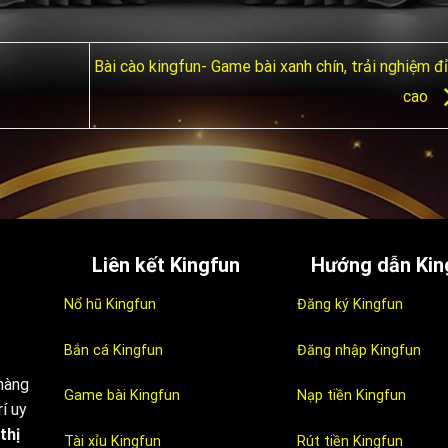
Bài cào kingfun- Game bài xanh chín, trải nghiệm đ
cao
Liên kết Kingfun
Hướng dẫn Kin
Nổ hũ Kingfun
Đăng ký Kingfun
Bắn cá Kingfun
Đăng nhập Kingfun
hàng
Game bài Kingfun
Nạp tiền Kingfun
rí
uy
thị
Tài xỉu Kingfun
Rút tiền Kingfun