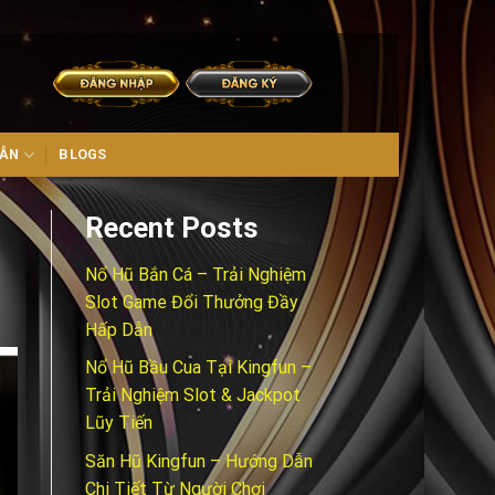
DẪN
BLOGS
Recent Posts
Nổ Hũ Bắn Cá – Trải Nghiệm
Slot Game Đổi Thưởng Đầy
Hấp Dẫn
Nổ Hũ Bầu Cua Tại Kingfun –
Trải Nghiệm Slot & Jackpot
Lũy Tiến
Săn Hũ Kingfun – Hướng Dẫn
Chi Tiết Từ Người Chơi