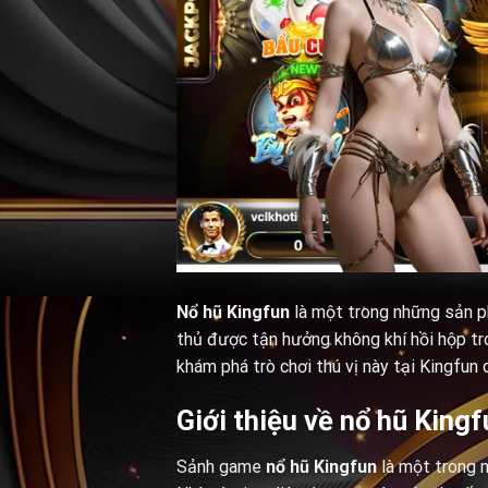
Nổ hũ Kingfun
là một trong những sản ph
thủ được tận hưởng không khí hồi hộp tro
khám phá trò chơi thú vị này tại Kingfun 
Giới thiệu về nổ hũ King
Sảnh game
nổ hũ Kingfun
là một trong n