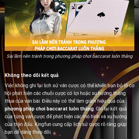
Sai lầm nên tránh trong phương pháp chơi baccarat luôn thắng
Không theo dõi kết quả
Việc không ghi lại lịch sử ván cược có thể khiến bạn bỏ lỡ cơ
hội phát hiện các chuỗi cược có lợi hoặc xu hướng thắng
thua của ván bài. Điều này có thể làm giảm hiệu quả của
phương pháp chơi baccarat luôn thắng
. Ghi lại kết quả
của từng ván cược để phát hiện các mô hình và xu hướng
của trận đấu. Kingfun cung cấp lịch sử cược rõ ràng giúp
bạn dễ dàng theo dõi.