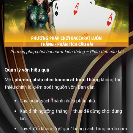
Phương pháp chơi baccarat luôn thắng – Phân tích cầu bài
Quản lý vốn hiệu quả
Một
phương pháp chơi baccarat luôn thắng
không thể
thiếu chính là kiểm soát nguồn vốn. Bạn cần:
Chia ngân sách thành nhiều phần nhỏ.
Xác định ngưỡng thắng – thua để dừng chơi đúng
lúc.
Tuyệt đối không “gỡ gạc” bằng cách tăng cược cảm