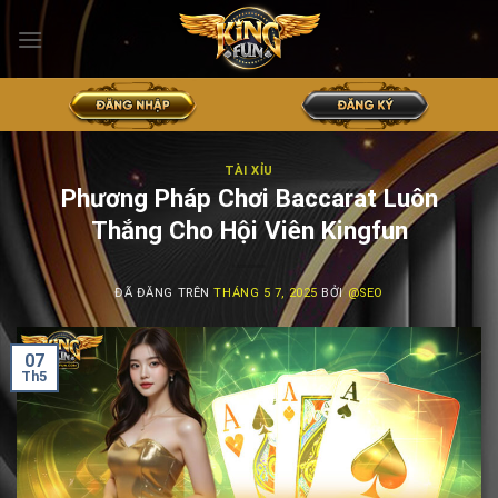
Chuyển
đến
nội
dung
TÀI XỈU
Phương Pháp Chơi Baccarat Luôn
Thắng Cho Hội Viên Kingfun
ĐÃ ĐĂNG TRÊN
THÁNG 5 7, 2025
BỞI
@SEO
07
Th5