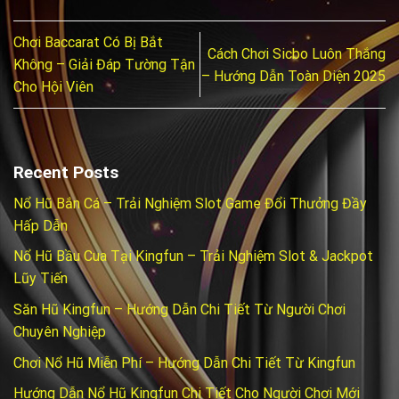
Chơi Baccarat Có Bị Bắt
Cách Chơi Sicbo Luôn Thắng
Không – Giải Đáp Tường Tận
– Hướng Dẫn Toàn Diện 2025
Cho Hội Viên
Recent Posts
Nổ Hũ Bắn Cá – Trải Nghiệm Slot Game Đổi Thưởng Đầy
Hấp Dẫn
Nổ Hũ Bầu Cua Tại Kingfun – Trải Nghiệm Slot & Jackpot
Lũy Tiến
Săn Hũ Kingfun – Hướng Dẫn Chi Tiết Từ Người Chơi
Chuyên Nghiệp
Chơi Nổ Hũ Miễn Phí – Hướng Dẫn Chi Tiết Từ Kingfun
Hướng Dẫn Nổ Hũ Kingfun Chi Tiết Cho Người Chơi Mới