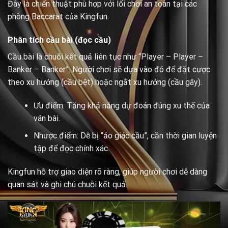
Đây là chiến thuật phù hợp với lối chơi an toàn tại các
phòng Baccarat của Kingfun.
Phân tích cầu bài (đọc cầu)
Cầu bài là chuỗi kết quả liên tục như “Player – Player –
Banker – Banker”. Người chơi sẽ dựa vào đó để đặt cược
theo xu hướng (cầu bệt) hoặc ngắt xu hướng (cầu gãy).
Ưu điểm: Tăng khả năng dự đoán đúng xu thế của
ván bài.
Nhược điểm: Dễ bị “ảo giác cầu”, cần thời gian luyện
tập để đọc chính xác.
Kingfun hỗ trợ giao diện rõ ràng, giúp người chơi dễ dàng
quan sát và ghi chú chuỗi kết quả.