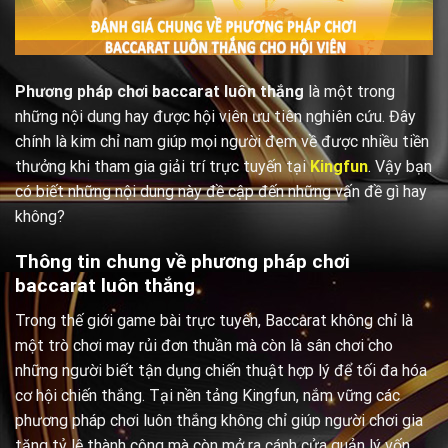
Phương pháp chơi baccarat luôn thắng
là một trong
những nội dung hay được hội viên ưu tiên nghiên cứu. Đây
chính là kim chỉ nam giúp mọi người đem về được nhiều tiền
thưởng khi tham gia giải trí trực tuyến tại
Kingfun
. Vậy bạn
có biết những nội dung này đề cập đến những vấn đề gì hay
không?
Thông tin chung về phương pháp chơi
baccarat luôn thắng
Trong thế giới game bài trực tuyến, Baccarat không chỉ là
một trò chơi may rủi đơn thuần mà còn là sân chơi cho
những người biết tận dụng chiến thuật hợp lý để tối đa hóa
cơ hội chiến thắng. Tại nền tảng Kingfun, nắm vững các
phương pháp chơi luôn thắng không chỉ giúp người chơi gia
tăng tỷ lệ thành công mà còn mở ra cánh cửa quản lý vốn