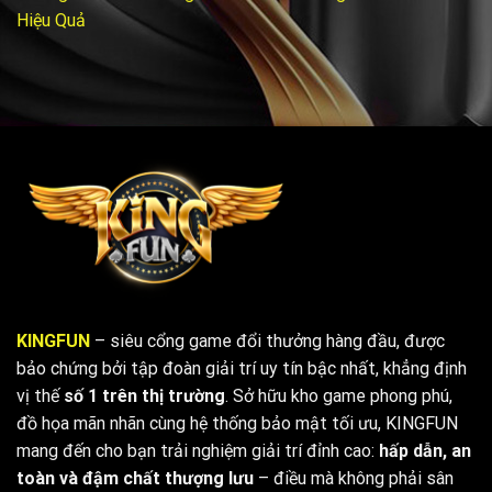
Hiệu Quả
KINGFUN
–
siêu
cổng
game
đổi
thưởng
hàng
đầu,
được
bảo
chứng
bởi
tập
đoàn
giải
trí
uy
tín
bậc
nhất,
khẳng
định
vị
thế
số
1
trên
thị
trường
.
Sở
hữu
kho
game
phong
phú,
đồ
họa
mãn
nhãn
cùng
hệ
thống
bảo
mật
tối
ưu,
KINGFUN
mang
đến
cho
bạn
trải
nghiệm
giải
trí
đỉnh
cao:
hấp
dẫn,
an
toàn
và
đậm
chất
thượng
lưu
–
điều
mà
không
phải
sân